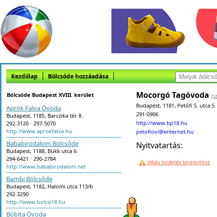
Kezdőlap
Bölcsőde hozzáadása
Mocorgó Tagóvoda
Bölcsőde Budapest XVIII. kerület
(s
Budapest, 1181, Petőfi S. utca 5.
Aprók Falva Óvoda
291-0906
Budapest, 1185, Barczika tér 8.
http://www.bp18.hu
292-3120 ⋅ 297-5070
http://www.aprokfalva.hu
petofiovi@enternet.hu
Bababirodalom Bölcsőde
Nyitvatartás:
Budapest, 1188, Bükk utca 6.
294-6421 ⋅ 290-2784
Hibás hirdetés bejelentése
http://www.bababirodalom.net
Bambi Bölcsőde
Budapest, 1182, Halomi utca 113/b
292-3290
http://www.bolcsi18.hu
Bóbita Óvoda