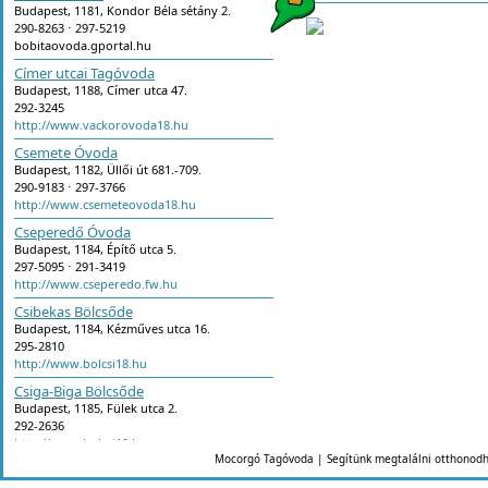
Budapest, 1181, Kondor Béla sétány 2.
290-8263 ⋅ 297-5219
bobitaovoda.gportal.hu
Címer utcai Tagóvoda
Budapest, 1188, Címer utca 47.
292-3245
http://www.vackorovoda18.hu
Csemete Óvoda
Budapest, 1182, Üllői út 681.-709.
290-9183 ⋅ 297-3766
http://www.csemeteovoda18.hu
Cseperedő Óvoda
Budapest, 1184, Építő utca 5.
297-5095 ⋅ 291-3419
http://www.cseperedo.fw.hu
Csibekas Bölcsőde
Budapest, 1184, Kézműves utca 16.
295-2810
http://www.bolcsi18.hu
Csiga-Biga Bölcsőde
Budapest, 1185, Fülek utca 2.
292-2636
http://www.bolcsi18.hu
Mocorgó Tagóvoda | Segítünk megtalálni otthonodh
Csoda-Bogár Ház Fejlesztő Óvod
Budapest, 1184, Bethlen Gábor utca 6.