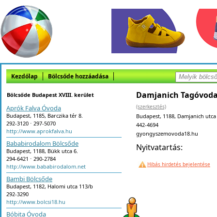
Kezdőlap
Bölcsőde hozzáadása
Damjanich Tagóvod
Bölcsőde Budapest XVIII. kerület
(szerkesztés)
Aprók Falva Óvoda
Budapest, 1185, Barczika tér 8.
Budapest, 1188, Damjanich utca 
292-3120 ⋅ 297-5070
442-4694
http://www.aprokfalva.hu
gyongyszemovoda18.hu
Bababirodalom Bölcsőde
Nyitvatartás:
Budapest, 1188, Bükk utca 6.
294-6421 ⋅ 290-2784
Hibás hirdetés bejelentése
http://www.bababirodalom.net
Bambi Bölcsőde
Budapest, 1182, Halomi utca 113/b
292-3290
http://www.bolcsi18.hu
Bóbita Óvoda