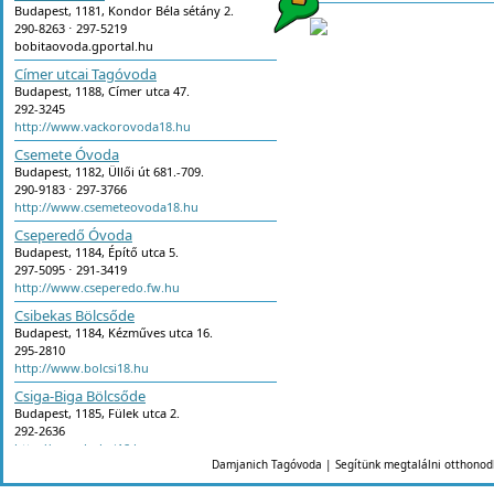
Budapest, 1181, Kondor Béla sétány 2.
290-8263 ⋅ 297-5219
bobitaovoda.gportal.hu
Címer utcai Tagóvoda
Budapest, 1188, Címer utca 47.
292-3245
http://www.vackorovoda18.hu
Csemete Óvoda
Budapest, 1182, Üllői út 681.-709.
290-9183 ⋅ 297-3766
http://www.csemeteovoda18.hu
Cseperedő Óvoda
Budapest, 1184, Építő utca 5.
297-5095 ⋅ 291-3419
http://www.cseperedo.fw.hu
Csibekas Bölcsőde
Budapest, 1184, Kézműves utca 16.
295-2810
http://www.bolcsi18.hu
Csiga-Biga Bölcsőde
Budapest, 1185, Fülek utca 2.
292-2636
http://www.bolcsi18.hu
Damjanich Tagóvoda | Segítünk megtalálni otthonod
Csoda-Bogár Ház Fejlesztő Óvod
Budapest, 1184, Bethlen Gábor utca 6.