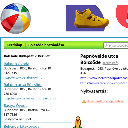
Kezdőlap
Bölcsőde hozzáadása
Papnövelde utca
Bölcsőde Budapest V. kerület
Bölcsőde
(szerkesztés)
Balaton Óvoda
Budapest, 1055, Balaton utca 10.
Budapest, 1053, Papnövelde utc
312-1415
4.-6.
http://www.balatonovi.hu
http://www.belvaros-lipotvaros
https://www.facebook.com/Pa
Balaton utcai Bölcsőde
Budapest, 1055, Balaton utca 10.
Nyitvatartás:
786-6098
http://www.belvaros-lipotvaros.hu
Hibás hirdetés bejelentése
Bástya Óvoda
Budapest, 1056, Bástya utca 4.-6.
317-7536
bastyaovi.netii.net
Belvárosi Játékóvoda