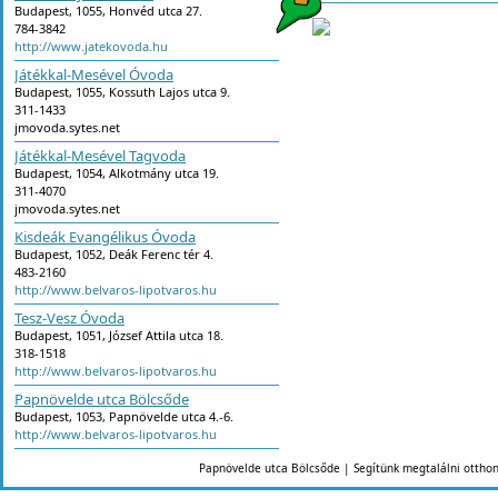
Budapest, 1055, Honvéd utca 27.
784-3842
http://www.jatekovoda.hu
Játékkal-Mesével Óvoda
Budapest, 1055, Kossuth Lajos utca 9.
311-1433
jmovoda.sytes.net
Játékkal-Mesével Tagvoda
Budapest, 1054, Alkotmány utca 19.
311-4070
jmovoda.sytes.net
Kisdeák Evangélikus Óvoda
Budapest, 1052, Deák Ferenc tér 4.
483-2160
http://www.belvaros-lipotvaros.hu
Tesz-Vesz Óvoda
Budapest, 1051, József Attila utca 18.
318-1518
http://www.belvaros-lipotvaros.hu
Papnövelde utca Bölcsőde
Budapest, 1053, Papnövelde utca 4.-6.
http://www.belvaros-lipotvaros.hu
Picurka Családi Napközi
Papnövelde utca Bölcsőde | Segítünk megtalálni ottho
Budapest, 1051, Hercegprímás utca 21.
06-20/266-6475