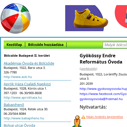
Kezdőlap
Bölcsőde hozzáadása
Gyökössy Endre
Bölcsőde Budapest II. kerület
Református Óvoda
Akadémiai Óvoda és Bölcsőde
Budapest, 1022, Barsi utca 3.
(szerkesztés)
326-7780
Budapest, 1022, Lorántffy Zsuz
http://www.aob.hu
utca 3.
Aprók Háza Családi Napközi
201-2039
Budapest, 1028, Körös utca 1.
http://www.gyokossyovoda.hu
397-1203 ⋅ 06-30/900-8608
https://www.facebook.com/Gy
http://www.aprokhaza.hu
gyokossyovoda@freemail.hu
Babapihenő
Nyitvatartás:
Budapest, 1024, Retek utca 30.
06-20/564-8084
Hibás hirdetés bejelentése
http://www.babapiheno.hu
Bolyai utcai Óvoda