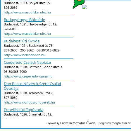
Budapest, 1023, Bolyai utca 15.
326-2059
http://www.masodikkerulet.hu
Budagyöngye Bölcsőde
Budapest, 1021, Hűvösvölgyi út 12.
376-6016
http://www.masodikkerulet.hu
Budakeszi úti Óvoda
Budapest, 1021, Budakeszi út 75.
261-2636 ⋅ 200-8662 ⋅ 06-30/313-6822
http://www.helendoron.hu
Cseőeredő Családi Napközi
Budapest, 1028, Betthlen Gábor utca 3.
06-30/365-7090
http://www.cseperedo-csana.hu
Don Bosco Nővérek Szent Család
Óvodája
Budapest, 1028, Templom utca 7.
397-3039
http://www.donbosconoverek.hu
Érmelléki úti Tagóvoda
Budapest, 1026, Érmelléki út 12.
212-5525
Gyökössy Endre Református Óvoda | Segítünk megtalálni ot
http://www.masodikkerulet.hu